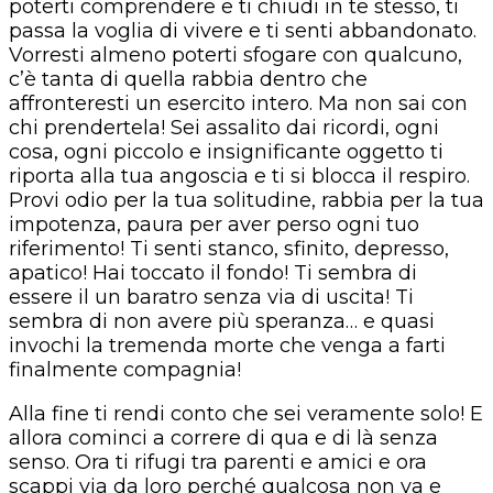
poterti comprendere e ti chiudi in te stesso, ti
passa la voglia di vivere e ti senti abbandonato.
Vorresti almeno poterti sfogare con qualcuno,
c’è tanta di quella rabbia dentro che
affronteresti un esercito intero. Ma non sai con
chi prendertela! Sei assalito dai ricordi, ogni
cosa, ogni piccolo e insignificante oggetto ti
riporta alla tua angoscia e ti si blocca il respiro.
Provi odio per la tua solitudine, rabbia per la tua
impotenza, paura per aver perso ogni tuo
riferimento! Ti senti stanco, sfinito, depresso,
apatico! Hai toccato il fondo! Ti sembra di
essere il un baratro senza via di uscita! Ti
sembra di non avere più speranza… e quasi
invochi la tremenda morte che venga a farti
finalmente compagnia!
Alla fine ti rendi conto che sei veramente solo! E
allora cominci a correre di qua e di là senza
senso. Ora ti rifugi tra parenti e amici e ora
scappi via da loro perché qualcosa non va e