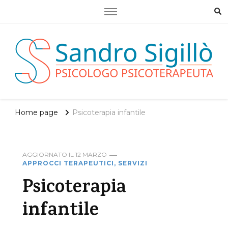
Dott. Sandro Sigillò – Psicologo
Psicoterapeuta a Pavona di Albano
Home page
Psicoterapia infantile
Laziale
AGGIORNATO IL
12 MARZO
APPROCCI TERAPEUTICI, SERVIZI
Psicoterapia
infantile